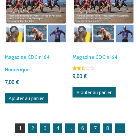
Magazine CDC n°64
Magazine CDC n°64
Numérique
Note
9,00
€
2.41
7,00
€
sur
5
Ajouter au panier
Ajouter au panier
1
2
3
4
…
6
7
8
→