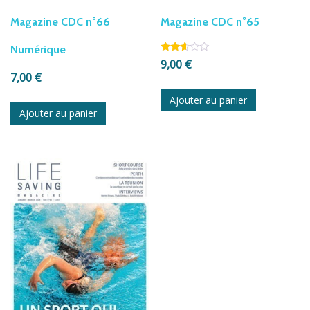
Magazine CDC n°66
Magazine CDC n°65
Numérique
Note
9,00
€
2.53
7,00
€
sur
5
Ajouter au panier
Ajouter au panier