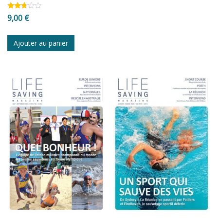
Note
9,00
€
2.57
sur
5
Ajouter au panier