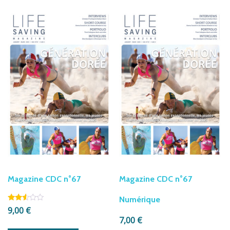
Magazine CDC n°67
Magazine CDC n°67
Numérique
Note
9,00
€
2.42
7,00
€
sur
5