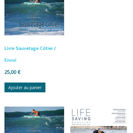
ancien
Livre Sauvetage Côtier /
Envoi
25,00
€
Ajouter au panier