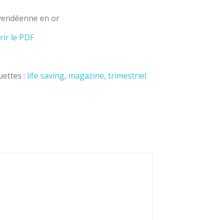
 vendéenne en or
rir le PDF
uettes :
life saving
,
magazine
,
trimestriel