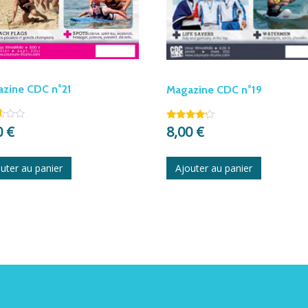
zine CDC n°21
Magazine CDC n°19
0
€
8,00
€
Note
4.00
sur 5
uter au panier
Ajouter au panier