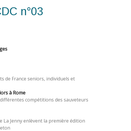
CDC n°03
ages
s de France seniors, individuels et
iors à Rome
 différentes compétitions des sauveteurs
e La Jenny enlèvent la première édition
reton