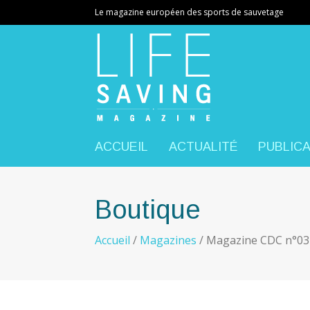
Le magazine européen des sports de sauvetage
ACCUEIL
ACTUALITÉ
PUBLIC
Boutique
Accueil
/
Magazines
/ Magazine CDC n°03