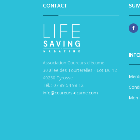
CONTACT
SUI
INF
Association Coureurs d'écume
30 allée des Tourterelles - Lot D6 12
Menti
40230 Tyrosse
Tél. : 07 89 54 98 12
Condi
info@coureurs-dcume.com
Mon 