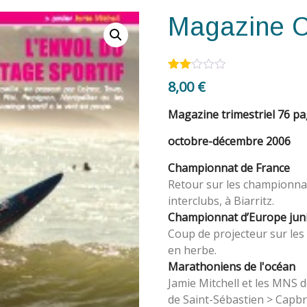
Magazine 
Noté
1
8,00
€
2.00
sur
5
Magazine trimestriel 76 p
bas
é
octobre-décembre 2006
sur
notat
Championnat de France
ion
client
Retour sur les championnat
interclubs, à Biarritz.
Championnat d’Europe jun
Coup de projecteur sur les
en herbe.
Marathoniens de l'océan
Jamie Mitchell et les MNS d
de Saint-Sébastien > Capb