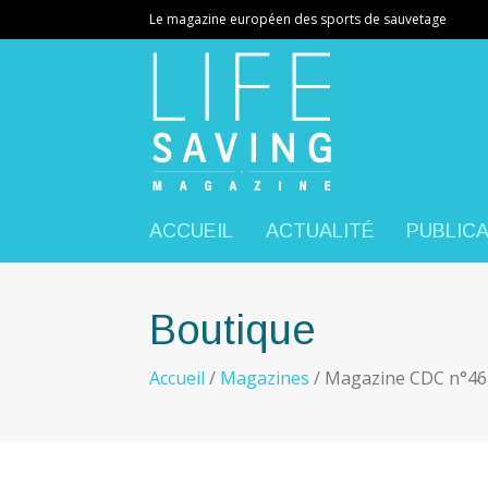
Le magazine européen des sports de sauvetage
ACCUEIL
ACTUALITÉ
PUBLIC
Boutique
Accueil
/
Magazines
/ Magazine CDC n°46