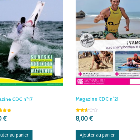
Magazine CDC n°21
zine CDC n°17
8,00
€
Note
0
€
2.45
sur
5
5
Ajouter au panier
uter au panier