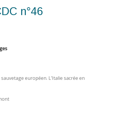
CDC n°46
ages
u sauvetage européen. L’Italie sacrée en
mont