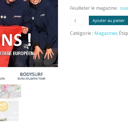
Feuilleter le magazine :
ouv
quantité
Ajouter au panier
de
Magazine
Catégorie :
Magazines
Étiq
CDC
n°46