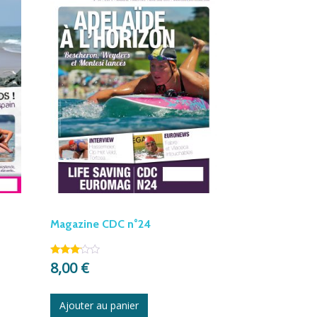
Magazine CDC n°24
8,00
€
Note
2.97
sur 5
Ajouter au panier