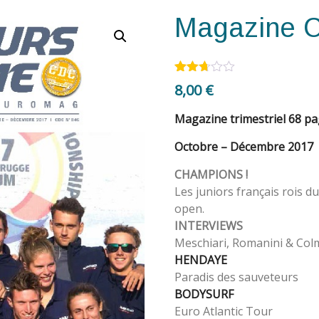
Magazine 
Noté
584
8,00
€
2.64
sur
5
Magazine trimestriel 68 p
basé
sur
Octobre – Décembre 2017
notatio
ns
CHAMPIONS !
client
Les juniors français rois d
open.
INTERVIEWS
Meschiari, Romanini & Col
HENDAYE
Paradis des sauveteurs
BODYSURF
Euro Atlantic Tour