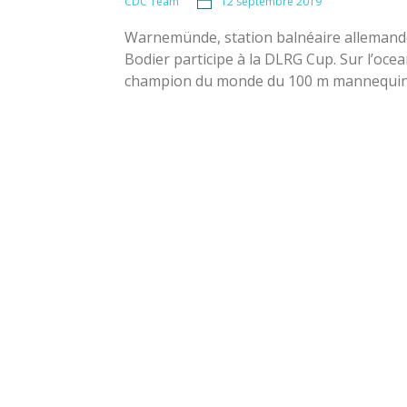
12 septembre 2019
CDC Team
Warnemünde, station balnéaire allemande s
Bodier participe à la DLRG Cup. Sur l’oc
champion du monde du 100 m mannequin 