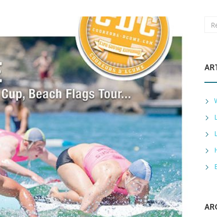
AR
AR