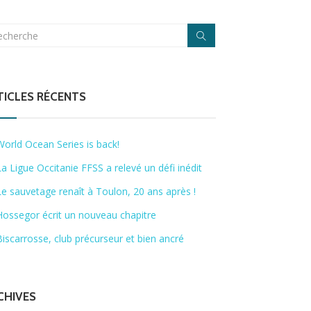
TICLES RÉCENTS
World Ocean Series is back!
La Ligue Occitanie FFSS a relevé un défi inédit
Le sauvetage renaît à Toulon, 20 ans après !
Hossegor écrit un nouveau chapitre
Biscarrosse, club précurseur et bien ancré
CHIVES