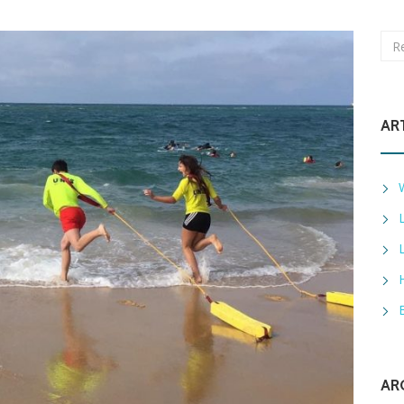
AR
AR