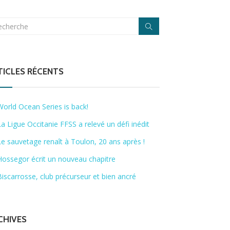
TICLES RÉCENTS
World Ocean Series is back!
La Ligue Occitanie FFSS a relevé un défi inédit
Le sauvetage renaît à Toulon, 20 ans après !
Hossegor écrit un nouveau chapitre
Biscarrosse, club précurseur et bien ancré
CHIVES