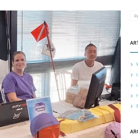
AR
AR