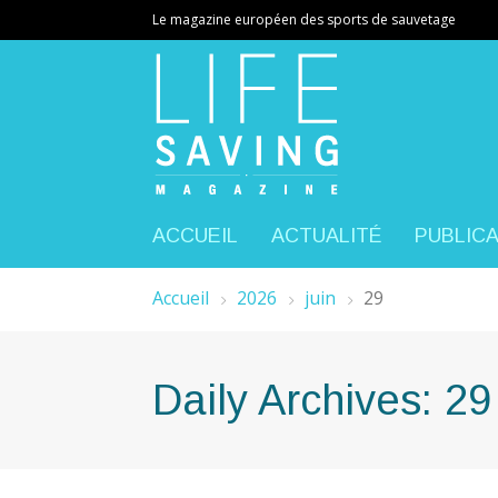
Le magazine européen des sports de sauvetage
ACCUEIL
ACTUALITÉ
PUBLIC
Accueil
2026
juin
29
Daily Archives: 29