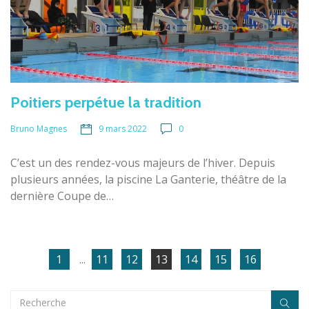
Poitiers perpétue la tradition
9 mars 2022
0
Bruno Magnes
C’est un des rendez-vous majeurs de l’hiver. Depuis
plusieurs années, la piscine La Ganterie, théâtre de la
dernière Coupe de…
1
...
11
12
13
14
15
16