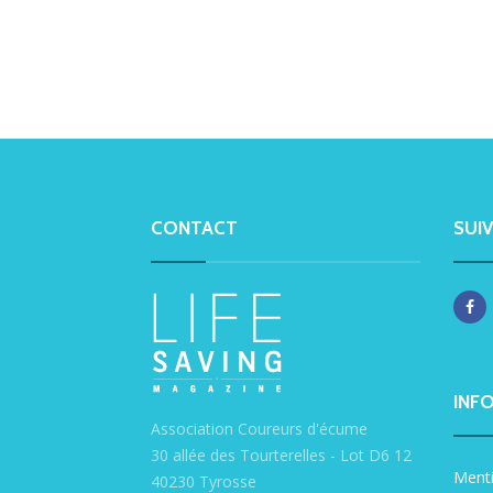
CONTACT
SUI
INF
Association Coureurs d'écume
30 allée des Tourterelles - Lot D6 12
Menti
40230 Tyrosse