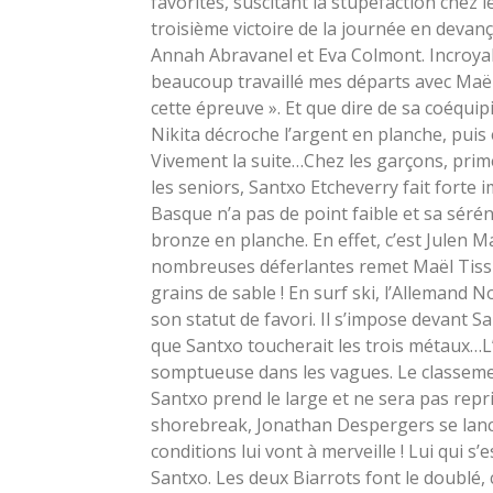
favorites, suscitant la stupéfaction chez 
troisième victoire de la journée en deva
Annah Abravanel et Eva Colmont. Incroyable.
beaucoup travaillé mes départs avec Maël 
cette épreuve ». Et que dire de sa coéqui
Nikita décroche l’argent en planche, puis
Vivement la suite…Chez les garçons, prim
les seniors, Santxo Etcheverry fait forte i
Basque n’a pas de point faible et sa sérén
bronze en planche. En effet, c’est Julen 
nombreuses déferlantes remet Maël Tissier
grains de sable ! En surf ski, l’Allemand
son statut de favori. Il s’impose devant Sa
que Santxo toucherait les trois métaux…L’
somptueuse dans les vagues. Le classement
Santxo prend le large et ne sera pas repr
shorebreak, Jonathan Despergers se lan
conditions lui vont à merveille ! Lui qui s
Santxo. Les deux Biarrots font le doublé,