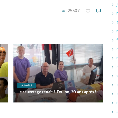
25507
Actualité
A
Le sauvetage renaît à Toulon, 20 ans après !
Ho