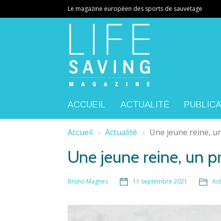
Le magazine européen des sports de sauvetage
ACCUEIL
ACTUALITÉ
PUBLIC
Accueil
Actualité
Une jeune reine, u
Une jeune reine, un p
11 septembre 2021
Act
Bruno Magnes