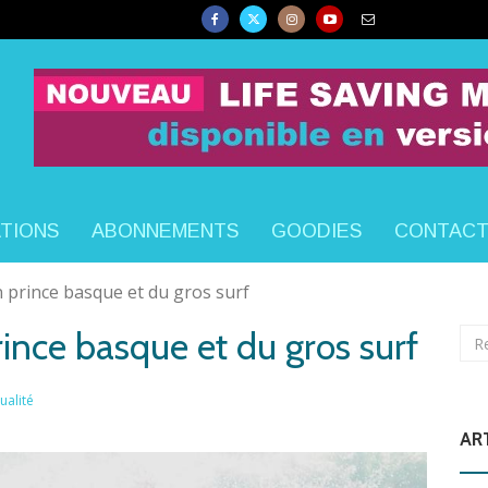
ATIONS
ABONNEMENTS
GOODIES
CONTAC
n prince basque et du gros surf
rince basque et du gros surf
ualité
AR