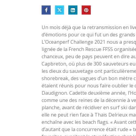
Un mois déjà que la retransmission en liv
d’émotions pour ce qui fut un des grands 
L’Oceanperf Challenge 2021 nous a presque
lignée de la French Rescue FFSS organi
chanceux, peu de pays peuvent en dire au
Capbreton, où plus de 300 sauveteurs eur
les dieux du sauvetage ont particulièreme
shorebreak, des vagues d’un bon mètre ci
étaient réunis pour nous faire oublier le
Daudignon. Cadette deuxième année, l’Ho
comme une des reines de la décennie à ven
planche, avant de récidiver en surf ski d
elle ne peut rien face à Thaïs Delrieux ma
enchaîne avec les beach flags. « Avant cett
d’autant que la concurrence était rude » t