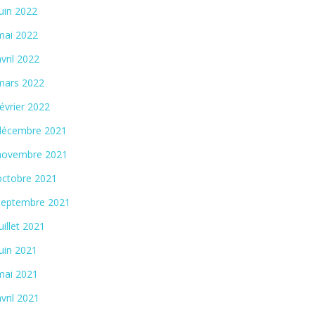
juin 2022
mai 2022
avril 2022
mars 2022
février 2022
décembre 2021
novembre 2021
octobre 2021
septembre 2021
juillet 2021
ctualité
Actualité
ssegor écrit un nouveau chapitre
Biscarrosse, cl
juin 2021
mai 2021
avril 2021