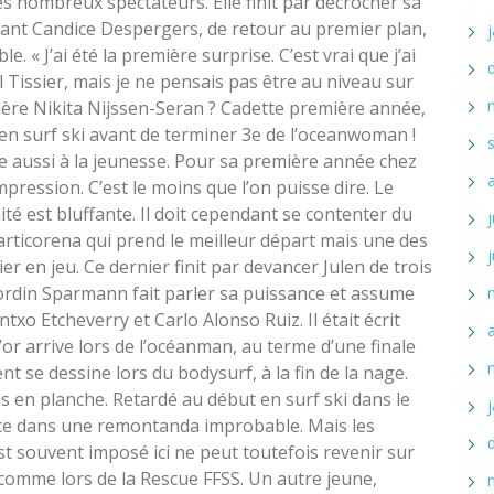
les nombreux spectateurs. Elle finit par décrocher sa
nçant Candice Despergers, de retour au premier plan,
 « J’ai été la première surprise. C’est vrai que j’ai
Tissier, mais je ne pensais pas être au niveau sur
pière Nikita Nijssen-Seran ? Cadette première année,
 en surf ski avant de terminer 3e de l’oceanwoman !
e aussi à la jeunesse. Pour sa première année chez
mpression. C’est le moins que l’on puisse dire. Le
ité est bluffante. Il doit cependant se contenter du
Marticorena qui prend le meilleur départ mais une des
 en jeu. Ce dernier finit par devancer Julen de trois
 Nordin Sparmann fait parler sa puissance et assume
ntxo Etcheverry et Carlo Alonso Ruiz. Il était écrit
or arrive lors de l’océanman, au terme d’une finale
 se dessine lors du bodysurf, à la fin de la nage.
is en planche. Retardé au début en surf ski dans le
ce dans une remontanda improbable. Mais les
’est souvent imposé ici ne peut toutefois revenir sur
 comme lors de la Rescue FFSS. Un autre jeune,