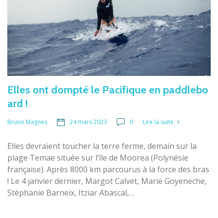
Elles ont dompté le Pacifique en paddlebo
ard !
24 mars 2023
0
Lire la suite
Bruno Magnes
Elles devraient toucher la terre ferme, demain sur la
plage Temae située sur l’île de Moorea (Polynésie
française). Après 8000 km parcourus à la force des bras
! Le 4 janvier dernier, Margot Calvet, Marie Goyeneche,
Stéphanie Barneix, Itziar Abascal,…