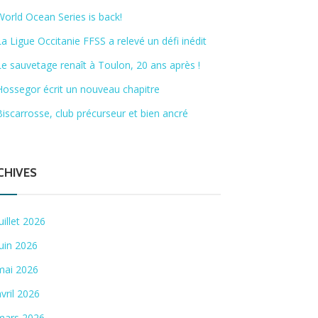
World Ocean Series is back!
La Ligue Occitanie FFSS a relevé un défi inédit
Le sauvetage renaît à Toulon, 20 ans après !
Hossegor écrit un nouveau chapitre
Biscarrosse, club précurseur et bien ancré
CHIVES
juillet 2026
juin 2026
mai 2026
avril 2026
mars 2026