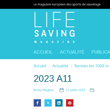
Le magazine européen des sports de sauvetage
ACCUEIL
ACTUALITÉ
PUBLIC
Accueil
Actualité
Revivez les 1000 m d
2023 A11
27 juillet 2023
Bruno Magnes