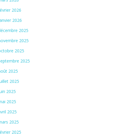
février 2026
Actualité
 renaît à Toulon, 20 ans après !
Hossegor écrit un nouve
janvier 2026
décembre 2025
novembre 2025
octobre 2025
septembre 2025
août 2025
juillet 2025
juin 2025
mai 2025
avril 2025
mars 2025
février 2025