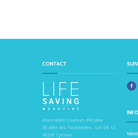
CONTACT
SUI
INF
Association Coureurs d'écume
30 allée des Tourterelles - Lot D6 12
Menti
40230 Tyrosse