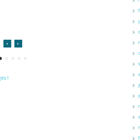
Actualité
Actualité
La Ligue Occitanie FFSS a relevé un défi
inédit
Le sauvetage
es !