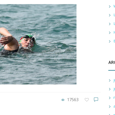
AR
17563