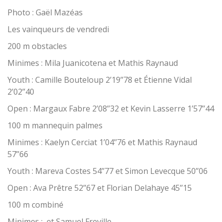
Photo : Gaël Mazéas
Les vainqueurs de vendredi
200 m obstacles
Minimes : Mila Juanicotena et Mathis Raynaud
Youth : Camille Bouteloup 2’19’’78 et Étienne Vidal
2’02’’40
Open : Margaux Fabre 2’08’’32 et Kevin Lasserre 1’57’’44
100 m mannequin palmes
Minimes : Kaelyn Cerciat 1’04’’76 et Mathis Raynaud
57’’66
Youth : Mareva Costes 54’’77 et Simon Levecque 50’’06
Open : Ava Prêtre 52’’67 et Florian Delahaye 45’’15
100 m combiné
Minimes : et Samuel Freville