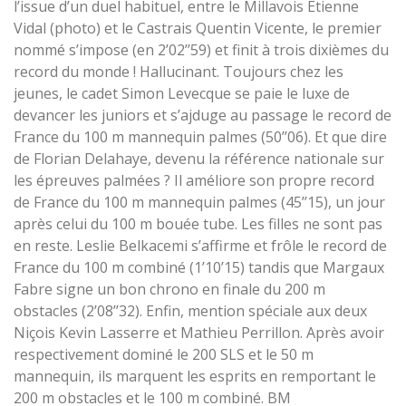
l’issue d’un duel habituel, entre le Millavois Étienne
Vidal (photo) et le Castrais Quentin Vicente, le premier
nommé s’impose (en 2’02’’59) et finit à trois dixièmes du
record du monde ! Hallucinant. Toujours chez les
jeunes, le cadet Simon Levecque se paie le luxe de
devancer les juniors et s’ajduge au passage le record de
France du 100 m mannequin palmes (50’’06). Et que dire
de Florian Delahaye, devenu la référence nationale sur
les épreuves palmées ? Il améliore son propre record
de France du 100 m mannequin palmes (45’’15), un jour
après celui du 100 m bouée tube. Les filles ne sont pas
en reste. Leslie Belkacemi s’affirme et frôle le record de
France du 100 m combiné (1’10’15) tandis que Margaux
Fabre signe un bon chrono en finale du 200 m
obstacles (2’08’’32). Enfin, mention spéciale aux deux
Niçois Kevin Lasserre et Mathieu Perrillon. Après avoir
respectivement dominé le 200 SLS et le 50 m
mannequin, ils marquent les esprits en remportant le
200 m obstacles et le 100 m combiné. BM