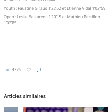
Youth : Faustine Giraud 1’22’62 et Étienne Vidal 1’02’’59
Open : Leslie Belkacemi 1’10’15 et Mathieu Perrillon
1’02’85
4776
Articles similaires